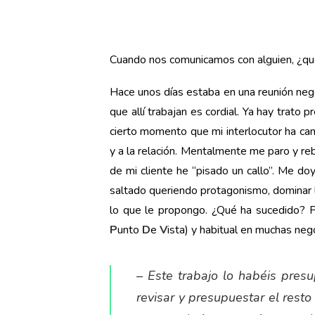
Cuando nos comunicamos con alguien, ¿que
Hace unos días estaba en una reunión negoc
que allí trabajan es cordial. Ya hay trato
cierto momento que mi interlocutor ha ca
y a la relación. Mentalmente me paro y re
de mi cliente he “pisado un callo”. Me do
saltado queriendo protagonismo, dominar la 
lo que le propongo. ¿Qué ha sucedido? P
P
unto
D
e
V
ista) y habitual en muchas neg
– Este trabajo lo habéis pres
revisar y presupuestar el rest