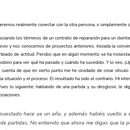
remos realmente conectar con la otra persona, o simplemente q
iando los términos de un contrato de reparación para un cliente. 
 previo y nos conocemos de proyectos anteriores. Iniciada la conve
mbiado de actitud. Percibo que en algún momento se ha molesta
bobino para ver qué ha pasado y cuándo ha sucedido. Y lo veo. ¡Up
y cuenta de que en cierto punto me he olvidado de crear vínculo
situación y el proceso. El resultado ha sido el contrario. Mi int
ues lo siguiente: hablando de una partida y su desglose, le di
ociaciones:
upuestado hace ya un año, y además habéis vuelto a 
o de partidas. No entiendo que ahora me digas que la p