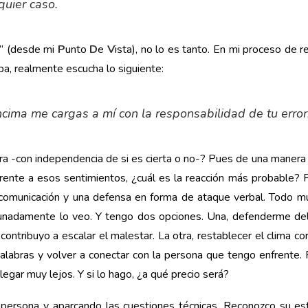
quier caso.
a” (desde mi
P
unto
D
e
V
ista), no lo es tanto. En mi proceso de 
iba, realmente escucha lo siguiente:
ncima me cargas a mí con la responsabilidad de tu error
ara -con independencia de si es cierta o no-? Pues de una manera
rente a esos sentimientos, ¿cuál es la reacción más probable? P
 comunicación y una defensa en forma de ataque verbal. Todo muy
unadamente lo veo. Y tengo dos opciones. Una, defenderme del 
contribuyo a escalar el malestar. La otra, restablecer el clima c
alabras y volver a conectar con la persona que tengo enfrente. 
legar muy lejos. Y si lo hago, ¿a qué precio será?
 persona y aparcando las cuestiones técnicas. Reconozco su es