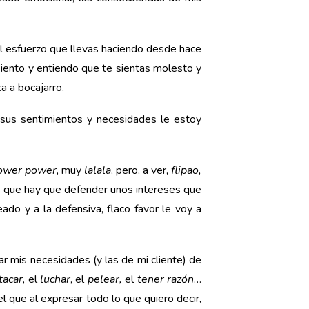
l esfuerzo que llevas haciendo desde hace
siento y entiendo que te sientas molesto y
a a bocajarro.
 sus sentimientos y necesidades le estoy
lower
power
, muy
lalala
, pero, a ver,
flipao,
 la que hay que defender unos intereses que
ado y a la defensiva, flaco favor le voy a
r mis necesidades (y las de mi cliente) de
tacar
, el
luchar
, el
pelear,
el
tener razón
…
 que al expresar todo lo que quiero decir,