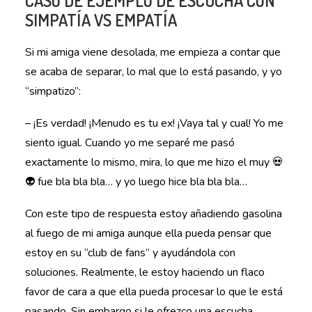
CASO DE EJEMPLO DE ESCUCHA CON
SIMPATÍA VS EMPATÍA
Si mi amiga viene desolada, me empieza a contar que
se acaba de separar, lo mal que lo está pasando, y yo
“simpatizo”:
– ¡Es verdad! ¡Menudo es tu ex! ¡Vaya tal y cual! Yo me
siento igual. Cuando yo me separé me pasó
exactamente lo mismo, mira, lo que me hizo el muy 💀
👽 fue bla bla bla… y yo luego hice bla bla bla…
Con este tipo de respuesta estoy añadiendo gasolina
al fuego de mi amiga aunque ella pueda pensar que
estoy en su “club de fans” y ayudándola con
soluciones. Realmente, le estoy haciendo un flaco
favor de cara a que ella pueda procesar lo que le está
pasando. Sin embargo si le ofrezco una escucha